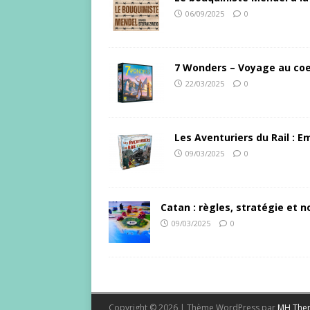
06/09/2025
0
7 Wonders – Voyage au coe
22/03/2025
0
Les Aventuriers du Rail : 
09/03/2025
0
Catan : règles, stratégie et no
09/03/2025
0
Copyright © 2026 | Thème WordPress par
MH The