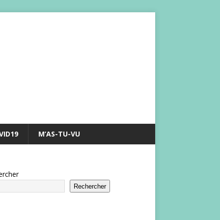
VID19
M’AS-TU-VU
ercher
Rechercher