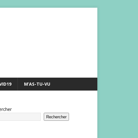
VID19
M’AS-TU-VU
ercher
Rechercher