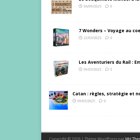
06/09/2025
0
7 Wonders – Voyage au coe
22/03/2025
0
Les Aventuriers du Rail : 
09/03/2025
0
Catan : règles, stratégie et no
09/03/2025
0
Copyright © 2026 | Thème WordPress par
MH The