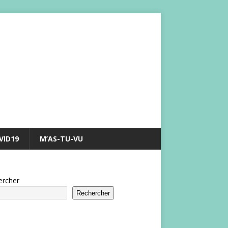
VID19
M’AS-TU-VU
ercher
Rechercher