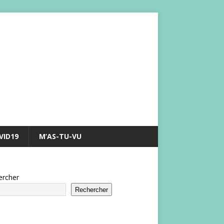
VID19
M’AS-TU-VU
ercher
Rechercher