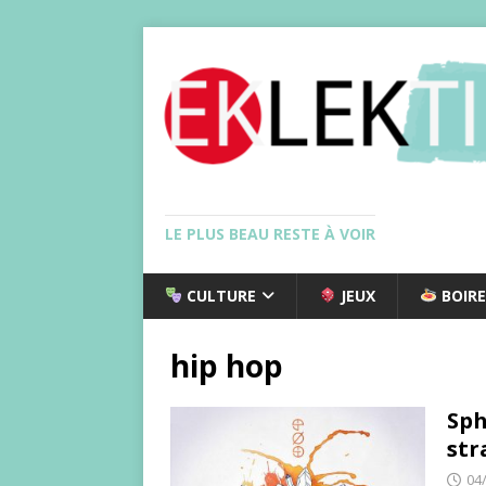
LE PLUS BEAU RESTE À VOIR
CULTURE
JEUX
BOIRE
hip hop
Sph
str
04