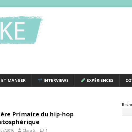
 ET MANGER
INTERVIEWS
EXPÉRIENCES
CO
Rech
ère Primaire du hip-hop
atosphérique
/07/2016
Clara S.
1