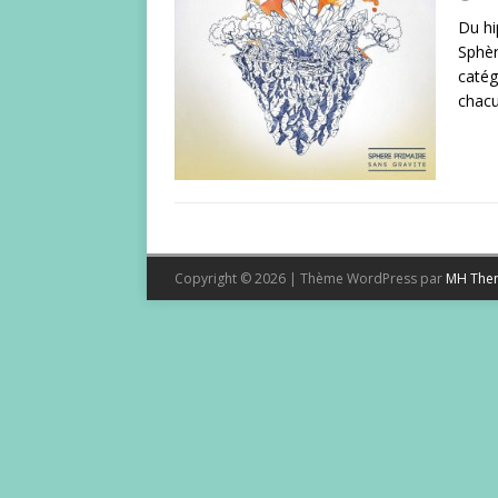
Du hi
Sphèr
catég
chac
Copyright © 2026 | Thème WordPress par
MH The