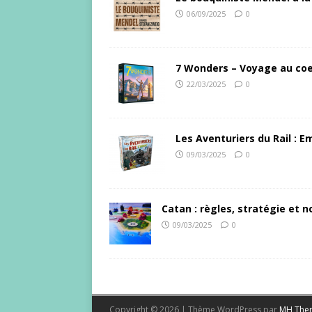
06/09/2025
0
7 Wonders – Voyage au coe
22/03/2025
0
Les Aventuriers du Rail : 
09/03/2025
0
Catan : règles, stratégie et no
09/03/2025
0
Copyright © 2026 | Thème WordPress par
MH The