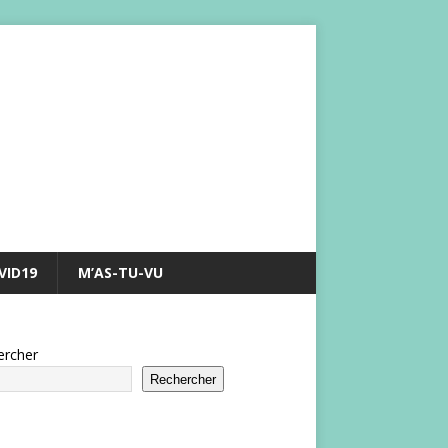
VID19
M’AS-TU-VU
ercher
Rechercher