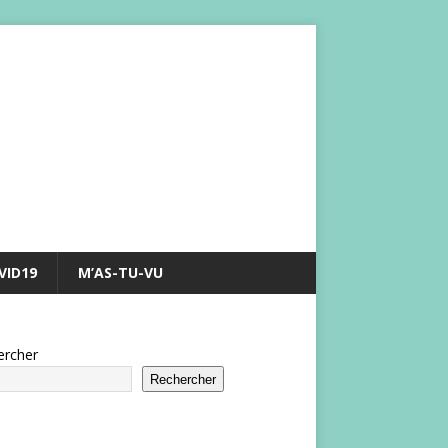
VID19
M’AS-TU-VU
ercher
Rechercher