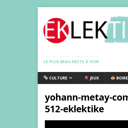
LE PLUS BEAU RESTE À VOIR
CULTURE
JEUX
BOIRE
yohann-metay-com
512-eklektike