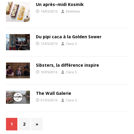
Un après–midi Kosmik
16/05/2016
Eklektike
Du pipi caca à la Golden Sower
12/05/2016
Clara S.
Sibsters, la différence inspire
10/05/2016
Clara S.
The Wall Galerie
01/05/2016
Clara S.
1
2
»