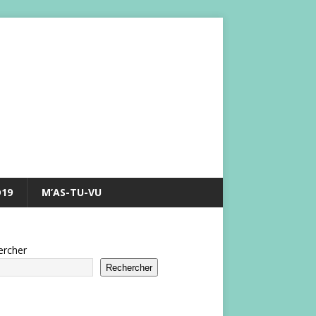
D19
M’AS-TU-VU
ercher
Rechercher