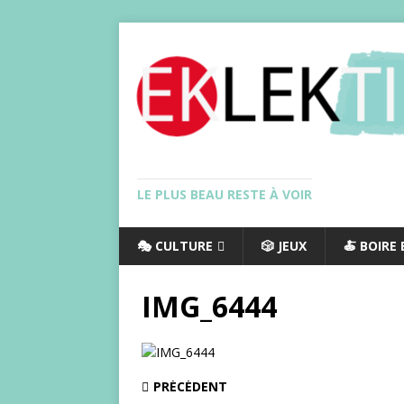
LE PLUS BEAU RESTE À VOIR
🎭 CULTURE
🎲 JEUX
🍝 BOIRE
IMG_6444
PRÉCÉDENT