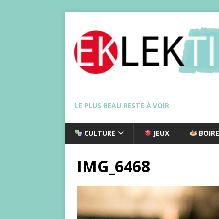
LE PLUS BEAU RESTE À VOIR
CULTURE
JEUX
BOIRE
IMG_6468