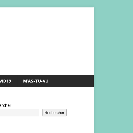
VID19
M’AS-TU-VU
ercher
Rechercher