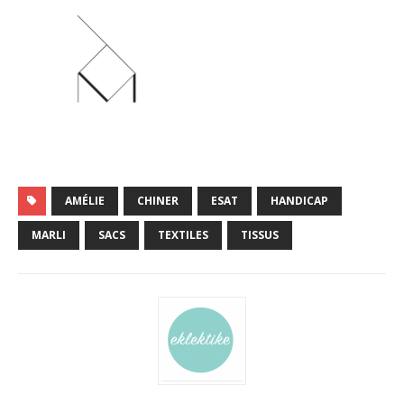
AMÉLIE
CHINER
ESAT
HANDICAP
MARLI
SACS
TEXTILES
TISSUS