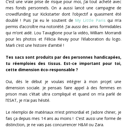
C’est une vraie prise de risque pour moi, j’ai tout acheté avec
mes fonds personnels. On a aussi lancé une campagne de
crowdfunding sur Kickstarter dont l’objectif a quasiment été
doublé ! Puis j’ai eu le soutient de
My Little Paris
qui m’a
permis d’accroître ma notoriété. J’ai aussi des amis formidables
qui m’ont aidé. Lou Tavaglione pour la vidéo, William Morrandi
pour les photos et Félicia Revay pour l’élaboration du logo.
Marli c’est une histoire d’amitié !
Tes sacs sont produits par des personnes handicapées,
tu réemploies des tissus. Est-ce important pour toi,
cette dimension éco-responsable ?
Oui, dès le début je voulais intégrer à mon projet une
dimension sociale. Je pensais faire appel à des femmes en
prison mais c’était ultra compliqué et quand on m’a parlé de
l’ESAT, je n’ai pas hésité.
Le réemploi de matériaux m’est primordial et j’adore chiner, je
fais ça depuis mes 14 ans au moins ! C’est aussi une forme de
distinction, je ne vais pas concurrencer H&M ou Zara.