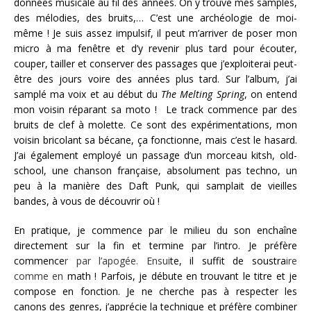
données musicale au fil des années. On y trouve mes samples,
des mélodies, des bruits,… C’est une archéologie de moi-
même ! Je suis assez impulsif, il peut m’arriver de poser mon
micro à ma fenêtre et d’y revenir plus tard pour écouter,
couper, tailler et conserver des passages que j’exploiterai peut-
être des jours voire des années plus tard. Sur l’album, j’ai
samplé ma voix et au début du
The Melting Spring
, on entend
mon voisin réparant sa moto ! Le track commence par des
bruits de clef à molette. Ce sont des expérimentations, mon
voisin bricolant sa bécane, ça fonctionne, mais c’est le hasard.
J’ai également employé un passage d’un morceau kitsh, old-
school, une chanson française, absolument pas techno, un
peu à la manière des Daft Punk, qui samplait de vieilles
bandes, à vous de découvrir où !
En pratique, je commence par le milieu du son enchaîne
directement sur la fin et termine par l’intro. Je préfère
commence
r par l’apogée. Ensui
te, il suffit de soustra
ire
comme en
math ! Parfois, je débute en trouvant le titre et je
compose en fonction. Je ne cherche pas à respecter les
canons des genres, j’apprécie la technique et préfère combiner