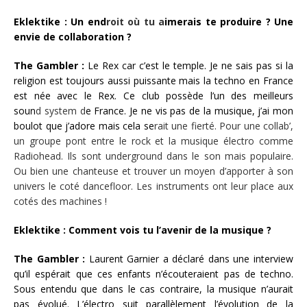
Eklektike : Un end
roit où tu a
imerais te produire ? Une
envie de collaboration ?
The Gambler :
Le Rex car c’est le temple. Je ne sais pas si la
religion est toujours aussi puissante mais la techno en France
est née avec le Rex. Ce club possède l’un des meilleurs
soun
d system d
e France. Je ne vis pas de la musique, j’ai mon
boulot que j’adore mais cela se
rait une fierté. Pour une collab’,
un groupe pont entre le rock et la musique électro comme
Radiohead. Ils sont underground dans le son mais populaire.
Ou bien une chanteuse et trouver un moyen d’apporter à son
univers le coté dancefloor. Les instruments ont leur place aux
cotés des machines !
Eklektike : Comment vois tu l’avenir de la musique ?
The Gambler :
Laurent Garnier a déclaré dans une interview
qu’il espérait que ces enfants n’écouteraient pas de techno.
Sous entendu que dans le cas contraire, la musique n’aurait
pas évolué. L’électro suit parallèlement l’évolution de la