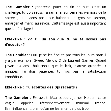
The Gambler :
J’apprécie jouer en fin de nuit. C’est un
challenge, tu dois réussir à ramener sur terre les warriors de la
soirée. Je ne viens pas pour balancer un gros set techno,
émarger et merci au revoir. L’atterrissage est aussi important
que le décollage !
Eklektike : Y’a t’il un son que tu ne te lasses pas
d’écouter ?
The Gambler :
Oui, je ne les écoute pas tous les jours mais il
y a par exemple
Sweet Mellow D de Laurent Garnier. Quand
j’avais 14 ans j’hallucinais que le kick, n’arrive qu’après 3
minutes. Tu dois patienter, tu
n’as
pas la satisfaction
immédiate.
Eklektike :
Tu écoutes des
Djs récents ?
The Gambler :
Extrawelt, Max cooper, James Ho
lden, cette
va
gue appelée rétrospectivement minimal trance.
Ils m’influencent, b
ien qu’on ne les entende plus trop.