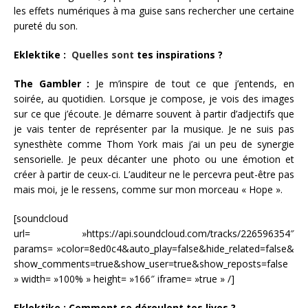
les effets numériques à ma guise sans rechercher une certaine
pureté du son.
Eklektike :
Quelles sont
tes inspirations ?
The Gambler :
Je m’inspire de tout ce que j’entends, en
soirée, au quotidien. Lorsque je compose, je vois des images
sur ce que j’écoute. Je démarre souvent à partir d’adjectifs que
je vais tenter de représenter par la musique. Je ne suis pas
synesthète comme Thom York mais j’ai un peu de synergie
sensorielle. Je peux décanter une photo ou une émotion et
créer à partir de ceux-ci. L’auditeur ne le percevra peut-être pas
mais moi, je le ressens, comme sur mon morceau « Hope ».
[soundcloud
url= »https://api.soundcloud.com/tracks/226596354″
params= »color=8ed0c4&auto_play=false&hide_related=false&
show_comments=true&show_user=true&show_reposts=false
» width= »100% » height= »166″ iframe= »true » /]
Eklektike : Comment se déroulent tes lives ?