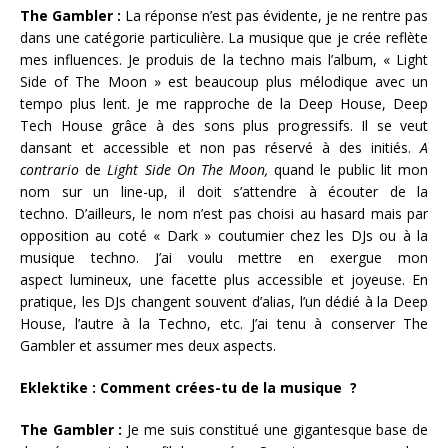
The Gambler :
La réponse n’est pas évidente, je ne rentre pas
dans une catégorie particulière. La musique que je crée reflète
mes influences. Je produis de la techno mais l’album, « Light
Side of The Moon » est beaucoup plus mélodique avec un
tempo plus lent. Je me rapproche de la Deep House, Deep
Tech House grâce à des sons plus progressifs. Il se veut
dansant et accessible et non pas réservé à des initiés.
A
contrario
de
Light
Side On The Moon,
quand le public lit mon
nom sur un line-up, il doit s’attendre à écouter de la
techno. D’ailleurs, le nom n’est pas choisi au hasard mais par
opposition au coté « Dark » coutumier chez les DJs ou à la
musique techno. J’ai voulu mettre en exergue mon
aspect lumineux, une facette plus accessible et joyeuse. En
pratique, les DJs changent souvent d’alias, l’un dédié à la Deep
House, l’autre à la Techno, etc. J’ai tenu à conserver The
Gambler et assumer mes deux aspects.
Eklektike : Comment crées-tu de la musique ?
The Gambler :
Je me suis constitué une gigantesque base de