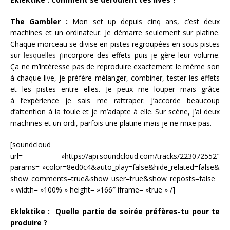
The Gambler :
Mon set up depuis cinq ans, c’est deux
machines et un ordinateur. Je démarre seulement sur platine.
Chaque morceau se divise en pistes regroupées en sous pistes
su
r lesquelles j’
incorpore des effets puis je gère leur volume.
Ça ne m’intéresse pas de reproduire exactement le même son
à chaque live, je préfère mélanger, combiner, tester les effets
et les pistes entre elles. Je peux me louper mais grâce
à l’expérience je sais me rattraper. J’accorde beaucoup
d’attention à la foule et je m’adapte à elle. Sur scène, j’ai deux
machines et un ordi, parfois une platine mais je ne mixe pas.
[soundcloud
url= »https://api.soundcloud.com/tracks/223072552″
params= »color=8ed0c4&auto_play=false&hide_related=false&
show_comments=true&show_user=true&show_reposts=false
» width= »100% » height= »166″ iframe= »true » /]
Eklektike :
Quelle partie de soirée préfères-tu pour te
produire ?