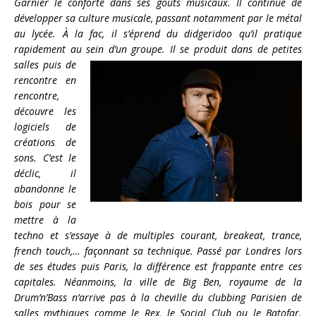
Garnier le conforte dans ses goûts musicaux. Il continue de
développer sa culture musicale, passant notamment par le métal
au lycée. À la fac, il s’éprend du didgeridoo qu’il pratique
rapidement au sein d’un groupe. Il se produit dans de petites
salles puis de
rencontre en
rencontre,
découvre les
logiciels de
créations de
sons. C’est le
déclic, il
abandonne le
bois pour se
mettre à la
techno et s’essaye à de multiples courant, breakeat, trance,
french touch,… façonnant sa technique. Passé par Londres lors
de ses études puis Paris, la différence est frappante entre ces
capitales. Néanmoins, la ville de Big Ben, royaume de la
Drum’n’Bass n’arrive pas à la cheville du clubbing Parisien de
salles mythiques comme le Rex, le Social Club ou le Batofar.