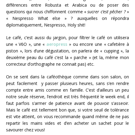
différences entre Robusta et Arabica ou de poser des
questions qui nous chiffonnent comme «
sucrer c’est pêcher ?
»
« Nespresso What else » ? auxquelles on répondra
diplomatiquement, Nespresso, Holy shit!
Le café, c’est aussi du jargon, pour filtrer le café on utilisera
une « V6O », une «
aeropress
» ou encore une « cafetière à
piston », lors d’une dégustation, on parlera de « cupping », la
deuxième peau du café c’est la « parche » (et la, même mon
correcteur d’orthographe ne connait pas) etc.
On se sent dans la caféothèque comme dans son salon, on
peut facilement y passer plusieurs heures, sans s’en rendre
compte entre amis comme en famille. C’est d’ailleurs un peu
notre seule réserve, l’endroit est très fréquenté le week end, il
faut parfois s’armer de patience avant de pouvoir s’asseoir.
Mais le café est tellement bon que, si votre seuil de tolérance
est vite atteint, on vous recommande quand même de ne pas
repartir les mains vides et d’en acheter un sachet pour le
savourer chez vous!