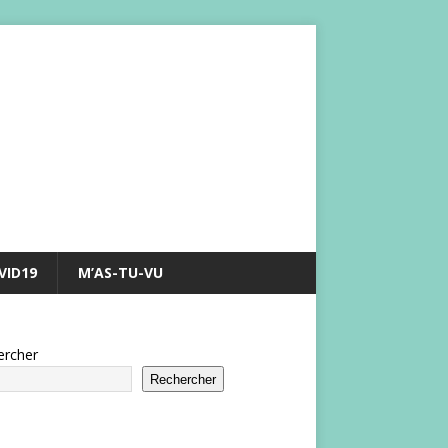
VID19
M’AS-TU-VU
ercher
Rechercher