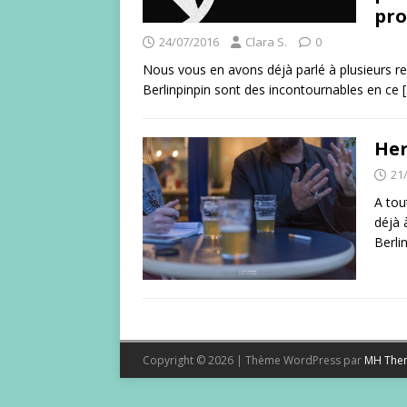
pro
24/07/2016
Clara S.
0
Nous vous en avons déjà parlé à plusieurs rep
Berlinpinpin sont des incontournables en ce
He
21
A tou
déjà 
Berli
Copyright © 2026 | Thème WordPress par
MH The