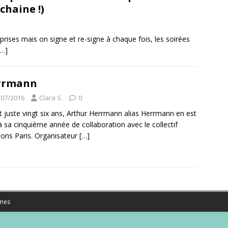
chaine !)
rises mais on signe et re-signe à chaque fois, les soirées
[…]
rrmann
/07/2016
Clara S.
0
t juste vingt six ans, Arthur Herrmann alias Herrmann en est
à sa cinquième année de collaboration avec le collectif
nons Paris. Organisateur
[…]
mes