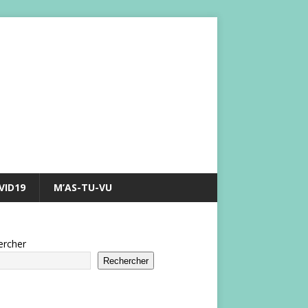
VID19
M’AS-TU-VU
ercher
Rechercher