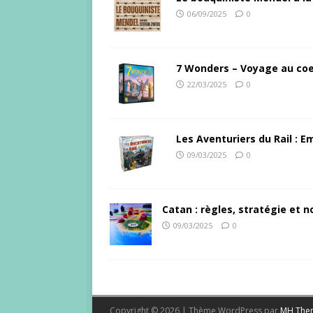
06/09/2025
0
7 Wonders – Voyage au coe
22/03/2025
0
Les Aventuriers du Rail : 
09/03/2025
0
Catan : règles, stratégie et no
09/03/2025
0
Copyright © 2026 | Thème WordPress par
MH The