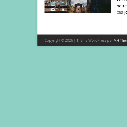
notre
ces J
Copyright © 2026 | Thème WordPress par
MH The