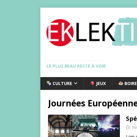
LE PLUS BEAU RESTE À VOIR
CULTURE
JEUX
BOIRE
Journées Européenne
Spé
16
Loin 