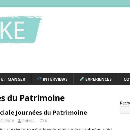
 ET MANGER
INTERVIEWS
EXPÉRIENCES
CO
s du Patrimoine
Rech
ciale Journées du Patrimoine
/09/2016
Bahia L.
0
des classiques musées bondés et des églises saturées, voici