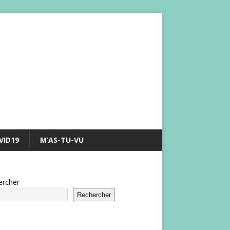
VID19
M’AS-TU-VU
ercher
Rechercher