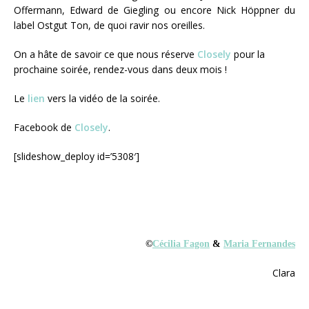
Offermann,
Edward de Giegling
ou encore
Nick Höppner du
label Ostgut Ton
,
de quoi ravir nos oreilles.
On a hâte de savoir ce que nous réserve
Closely
pour la
prochaine soirée, rendez-vous dans deux mois !
Le
lien
vers la vidéo de la soirée.
Facebook de
Closely
.
[slideshow_deploy id=’5308′]
©
Cécilia Fagon
&
Maria Fernandes
Clara