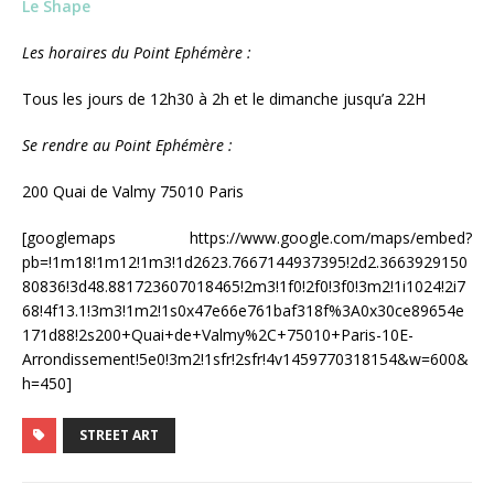
Le Shape
Les horaires du Point Ephémère :
Tous les jours de 12h30 à 2h et le dimanche jusqu’a 22H
Se rendre au Point Ephémère :
200 Quai de Valmy 75010 Paris
[googlemaps https://www.google.com/maps/embed?
pb=!1m18!1m12!1m3!1d2623.7667144937395!2d2.3663929150
80836!3d48.881723607018465!2m3!1f0!2f0!3f0!3m2!1i1024!2i7
68!4f13.1!3m3!1m2!1s0x47e66e761baf318f%3A0x30ce89654e
171d88!2s200+Quai+de+Valmy%2C+75010+Paris-10E-
Arrondissement!5e0!3m2!1sfr!2sfr!4v1459770318154&w=600&
h=450]
STREET ART