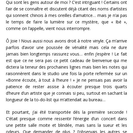
Qui sont les gens autour de moi ? C’est intriguant ! Certains ont
l’air de se connaître et discutent déjà citant des noms d’artistes
qui sonnent chinois à mes oreilles d’amatrice… mais je n’ai pas
le temps de faire la lumière sur ce mystère, que « Ibé »,
comme on l’appelle, vient nous interrompre.
Ô Joie ! Nous aussi nous avons droit à notre vinyle. Ça m’arrive
parfois d’avoir une poussée de vénalité mais cela ne dure
jamais bien longtemps rassurez vous… enfin j’espère ! Le fait
est que ce ne sera pas ce petit cadeau de bienvenue qui me
dictera la teneur des prochaines lignes mais bien les notes qui
raisonnèrent dans le studio une fois la porte refermée sur un
«Bonne écoute, à tout à l’heure ! » Je ne pensais pas avoir la
patience de rester assise à écouter presque trois quarts
d’heure d’un artiste que je connais si peu, surtout en sachant la
longueur de la to-do-list qui m’attendait au bureau…
Et pourtant, j’ai été transportée dés la première seconde !
C’était presque comme ressentir l’énergie d’un concert dans
une petite salle moite et blindée, mais sans la sueur et les
odeurs. Que demander de plus ? J’observais les autres se