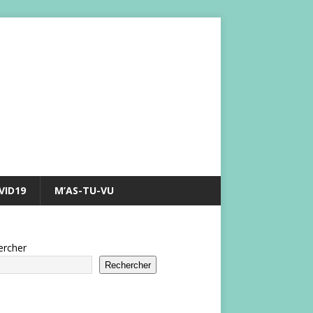
VID19
M’AS-TU-VU
ercher
Rechercher