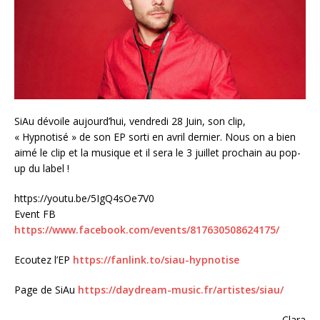
SiAu dévoile aujourd’hui, vendredi 28 Juin, son clip,
« Hypnotisé » de son EP sorti en avril dernier. Nous on a bien
aimé le clip et la musique et il sera le 3 juillet prochain au pop-
up du label !
https://youtu.be/5IgQ4sOe7V0
Event FB
https://www.facebook.com/events/817630508624175/
Ecoutez l’EP
https://fanlink.to/siau-hypnotise
Page de SiAu
https://daydream-music.fr/artistes/siau/
Clara