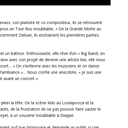
ss, son pianiste et co-compositeur, ils se retrouvent
e pour un Tour Bus inoubliable, « De la Grande Motte au
 récemment Deluxe, ils enchainent les premières parties
 et un batteur. Enthousiaste, elle rêve d’un « Big Band, on
l’aise avec son projet de devenir une artiste live, elle nous
oncert… « On s’enferme avec les musiciens et on danse
l’ambiance »… Nous confie une anecdote, « je suis une
 avant un concert ».
plein la tête. De la scène Kids au Loolapooza et la
ants, de la frustration de ne pas pouvoir faire sauter le
leyel, à un souvenir inoubliable à Dieppe.
lement ouf que j’improvise et demande au public si une