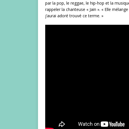
par la pop, le reggae, le hip-hop et la musi
rappeler la chanteuse « Jain ». « Elle mélange 
j’aurai adoré trouvé ce terme. »