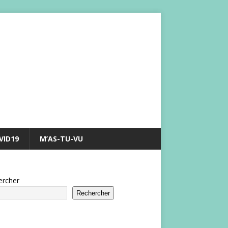
VID19
M’AS-TU-VU
ercher
Rechercher