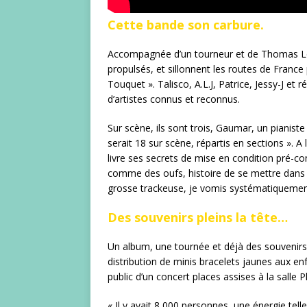
Cette bande son carbure.
Accompagnée d’un tourneur et de Thomas Leva
propulsés, et sillonnent les routes de Franc
Touquet ». Talisco, A.L.J, Patrice, Jessy-J et
d’artistes connus et reconnus.
Sur scène, ils sont trois, Gaumar, un pianiste
serait 18 sur scène, répartis en sections ». A 
livre ses secrets de mise en condition pré-c
comme des oufs, histoire de se mettre dans 
grosse trackeuse, je vomis systématiquement
Des souvenirs pleins la tête…
Un album, une tournée et déjà des souvenirs 
distribution de minis bracelets jaunes aux enf
public d’un concert places assises à la salle P
« Il y avait 8 000 personnes, une énergie tel