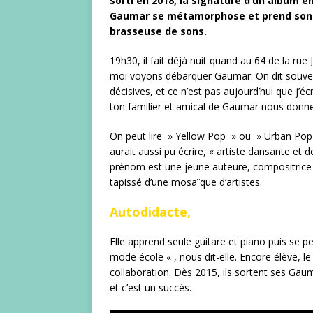
sorti en 2018, la signature d’un album e
Gaumar se métamorphose et prend son e
brasseuse de sons.
19h30, il fait déjà nuit quand au 64 de la rue
moi voyons débarquer Gaumar. On dit souven
décisives, et ce n’est pas aujourd’hui que j’éc
ton familier et amical de Gaumar nous donne 
On peut lire » Yellow Pop » ou » Urban Pop
aurait aussi pu écrire, « artiste dansante e
prénom est une jeune auteure, compositrice et
tapissé d’une mosaïque d’artistes.
Autodidacte,
Elle apprend seule guitare et piano puis se 
mode école « , nous dit-elle. Encore élève, l
collaboration. Dès 2015, ils sortent ses Ga
et c’est un succès.