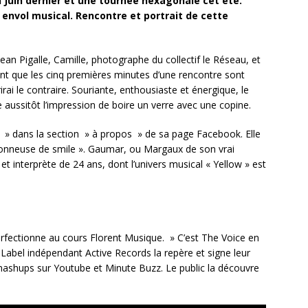
n Juin dernier et une tournée hexagonale cet été.
nvol musical. Rencontre et portrait de cette
 Jean Pigalle, Camille, photographe du collectif le Réseau, et
t que les cinq premières minutes d’une rencontre sont
rirai le contraire. Souriante, enthousiaste et énergique, le
aussitôt l’impression de boire un verre avec une copine.
 » dans la section » à propos » de sa page Facebook. Elle
t donneuse de smile ». Gaumar, ou Margaux de son vrai
 interprète de 24 ans, dont l’univers musical « Yellow » est
perfectionne au cours Florent Musique. » C’est The Voice en
e Label indépendant Active Records la repère et signe leur
umashups sur Youtube et Minute Buzz. Le public la découvre